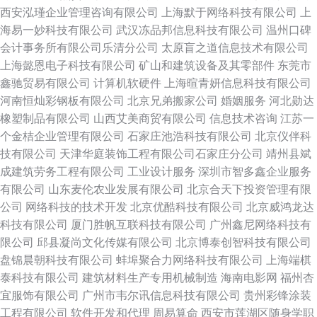
西安泓瑾企业管理咨询有限公司
上海默于网络科技有限公司
上
海易一妙科技有限公司
武汉冻品邦信息科技有限公司
温州口碑
会计事务所有限公司乐清分公司
太原盲之道信息技术有限公司
上海懿恩电子科技有限公司
矿山和建筑设备及其零部件
东莞市
鑫驰贸易有限公司
计算机软硬件
上海暄青妍信息科技有限公司
河南恒灿彩钢板有限公司
北京兄弟搬家公司
婚姻服务
河北勋达
橡塑制品有限公司
山西艾美商贸有限公司
信息技术咨询
江苏一
个金桔企业管理有限公司
石家庄池浩科技有限公司
北京仪伴科
技有限公司
天津华庭装饰工程有限公司石家庄分公司
靖州县斌
成建筑劳务工程有限公司
工业设计服务
深圳市智多鑫企业服务
有限公司
山东麦伦农业发展有限公司
北京合天下投资管理有限
公司
网络科技的技术开发
北京优酷科技有限公司
北京威鸿龙达
科技有限公司
厦门胜帆互联科技有限公司
广州鑫尼网络科技有
限公司
邱县凝尚文化传媒有限公司
北京博泰创智科技有限公司
盘锦晨朝科技有限公司
蚌埠聚合力网络科技有限公司
上海端棋
泰科技有限公司
建筑材料生产专用机械制造
海南电影网
福州杏
宜服饰有限公司
广州市韦尔讯信息科技有限公司
贵州彩锋涂装
工程有限公司
软件开发和代理
周易算命
西安市莲湖区随身学职