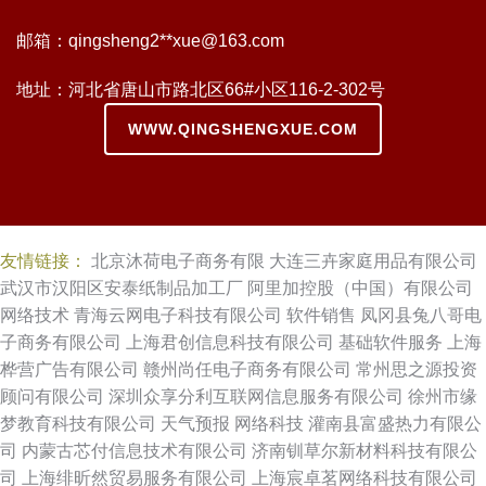
邮箱：qingsheng2**
xue@163.com
地址：河北省唐山市路北区66#小区116-2-302号
WWW.QINGSHENGXUE.COM
友情链接：
北京沐荷电子商务有限
大连三卉家庭用品有限公司
武汉市汉阳区安泰纸制品加工厂
阿里加控股（中国）有限公司
网络技术
青海云网电子科技有限公司
软件销售
凤冈县兔八哥电
子商务有限公司
上海君创信息科技有限公司
基础软件服务
上海
桦营广告有限公司
赣州尚任电子商务有限公司
常州思之源投资
顾问有限公司
深圳众享分利互联网信息服务有限公司
徐州市缘
梦教育科技有限公司
天气预报
网络科技
灌南县富盛热力有限公
司
内蒙古芯付信息技术有限公司
济南钏草尔新材料科技有限公
司
上海绯昕然贸易服务有限公司
上海宸卓茗网络科技有限公司